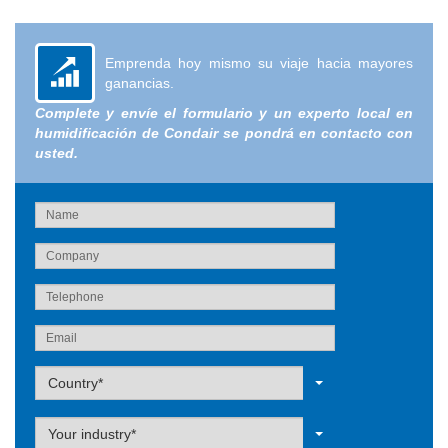
Emprenda hoy mismo su viaje hacia mayores
ganancias.
Complete y envíe el formulario y un experto local en
humidificación de Condair se pondrá en contacto con
usted.
Label
Country*
Label
Your industry*