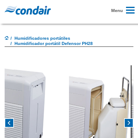
Toggl
Menu
naviga
Humidificadores portátiles
Humidificador portátil Defensor PH28
Previous
Next