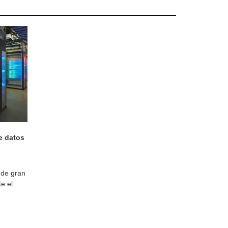
e datos
 de gran
e el