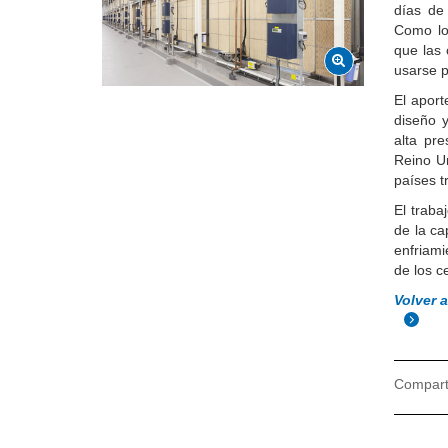
días de 
Como los
que las 
usarse p
El aport
diseño 
alta pr
Reino Un
países t
El traba
de la ca
enfriami
de los c
Volver 
Comparti