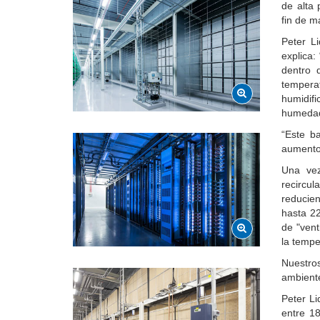
de alta 
fin de m
Peter Li
explica:
dentro d
tempera
humidifi
humedad 
“Este b
aumento 
Una vez
recircu
reducie
hasta 22
de "vent
la tempe
Nuestr
ambiente
Peter Li
entre 18