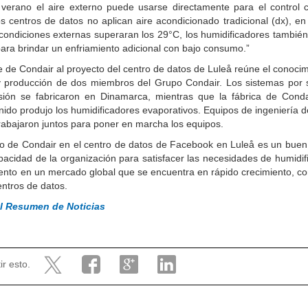
verano el aire externo puede usarse directamente para el control cl
 centros de datos no aplican aire acondicionado tradicional (dx), e
condiciones externas superaran los 29°C, los humidificadores tambié
ara brindar un enfriamiento adicional con bajo consumo.”
e de Condair al proyecto del centro de datos de Luleå reúne el conoci
y producción de dos miembros del Grupo Condair. Los sistemas por 
esión se fabricaron en Dinamarca, mientras que la fábrica de Conda
ido produjo los humidificadores evaporativos. Equipos de ingeniería
rabajaron juntos para poner en marcha los equipos.
jo de Condair en el centro de datos de Facebook en Luleå es un buen
pacidad de la organización para satisfacer las necesidades de humidif
ento en un mercado global que se encuentra en rápido crecimiento, c
entros de datos.
al Resumen de Noticias
r esto.