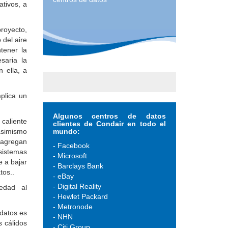
ativos, a
royecto,
 del aire
tener la
saria la
 ella, a
plica un
Algunos centros de datos
caliente
clientes de Condair en todo el
mundo:
asimismo
 agregan
- Facebook
 sistemas
- Microsoft
e a bajar
- Barclays Bank
tos..
- eBay
- Digital Reality
edad al
- Hewlet Packard
- Metronode
 datos es
- NHN
s cálidos
- Citi Group