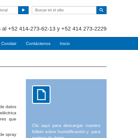
local
 al +52 414-273-62-13 y +52 414 273-2229
 Condair
Contáctenos
Inicio
de datos
léctrica
ores que
Clic aquí para descargar nuestro
folleto sobre humidificación y para
 de spray
centros de datos