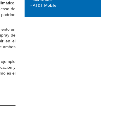
imático.
- AT&T Mobile
n caso de
n podrían
miento en
spray de
ir en el
 de ambos
 ejemplo
icación y
omo es el