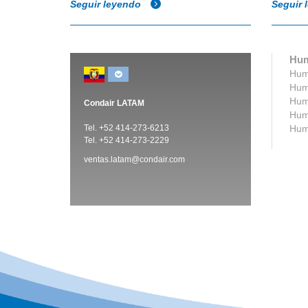
Seguir leyendo
Seguir 
Hum
Humi
Humi
Humi
Condair LATAM
Humi
Tel. +52 414-273-6213
Humi
Tel. +52 414-273-2229
ventas.latam@condair.com