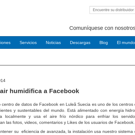
Encuentre su distribuidor 
Comuníquese con nosotros
ciones
Servicios
Noticias
Descargas
Blog
El mundo
014
air humidifica a Facebook
 centro de datos de Facebook en Luleå Suecia es uno de los centros 
ientes y sustentables del mundo. Está alimentado con energía hidroe
a localmente y usa el aire frío nórdico para enfriar los servid
n las fotos, videos, comentarios y Likes de los usuarios de Facebook.
tener su eficiencia de avanzada, la instalación usa nuestro sistema