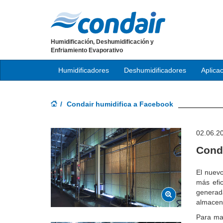
Humidificación, Deshumidificación y
Enfriamiento Evaporativo
Humidificadores
Deshumidificadores
Aplica
Condair humidifica a Facebook
02.06.2
Cond
El nuevo
más efic
generad
almacena
Para man