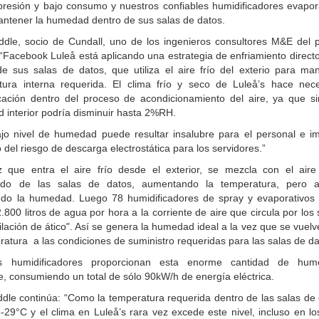
presión y bajo consumo y nuestros confiables humidificadores evapor
antener la humedad dentro de sus salas de datos.
ddle, socio de Cundall, uno de los ingenieros consultores M&E del p
 “Facebook Luleå está aplicando una estrategia de enfriamiento directo
e sus salas de datos, que utiliza el aire frío del exterio para man
tura interna requerida. El clima frío y seco de Luleå’s hace nece
cación dentro del proceso de acondicionamiento del aire, ya que sin
interior podría disminuir hasta 2%RH.
ajo nivel de humedad puede resultar insalubre para el personal e im
del riesgo de descarga electrostática para los servidores.”
 que entra el aire frío desde el exterior, se mezcla con el aire 
lado de las salas de datos, aumentando la temperatura, pero 
ndo la humedad. Luego 78 humidificadores de spray y evaporativos
.800 litros de agua por hora a la corriente de aire que circula por los
ilación de ático". Así se genera la humedad ideal a la vez que se vuelv
ratura a las condiciones de suministro requeridas para las salas de da
os humidificadores proporcionan esta enorme cantidad de hum
, consumiendo un total de sólo 90kW/h de energía eléctrica.
ddle continúa: “Como la temperatura requerida dentro de las salas de
-29°C y el clima en Luleå’s rara vez excede este nivel, incluso en lo