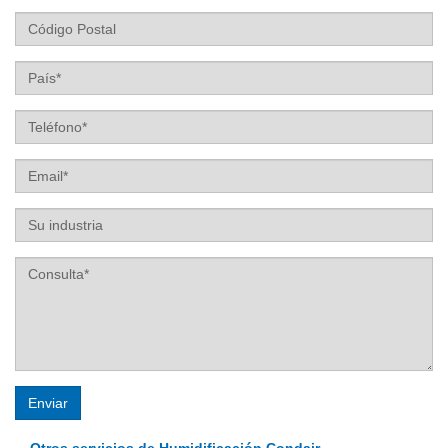
Estado
Código
Postal
País
Teléfono
Email
Su
industria
Los campos marcados con * son obligatorios
Enviar