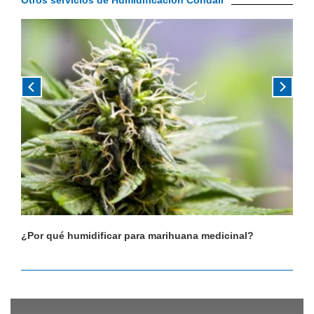
Otros servicios de Humidificación Condair
¿Por qué humidificar para marihuana medicinal?
¿