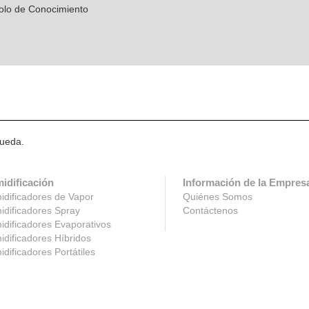
olo de Conocimiento
queda.
idificación
Información de la Empres
dificadores de Vapor
Quiénes Somos
dificadores Spray
Contáctenos
dificadores Evaporativos
dificadores Híbridos
dificadores Portátiles