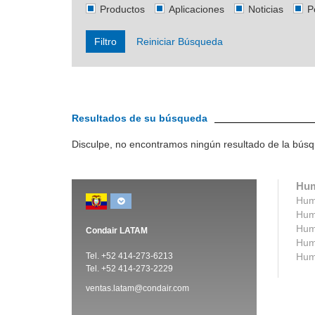
Productos
Aplicaciones
Noticias
P
Filtro
Reiniciar Búsqueda
Resultados de su búsqueda
Disculpe, no encontramos ningún resultado de la bús
Hum
Humi
Humi
Humi
Condair LATAM
Humi
Tel. +52 414-273-6213
Humi
Tel. +52 414-273-2229
ventas.latam@condair.com